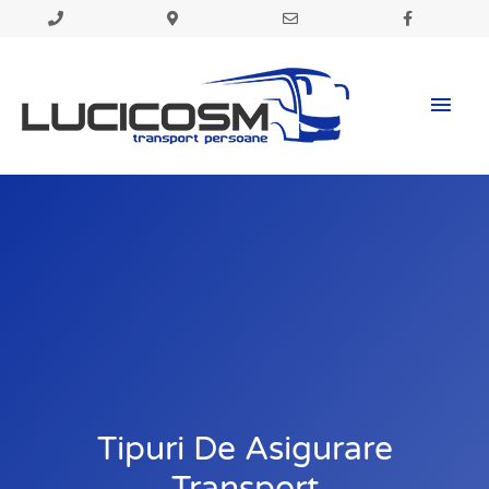
Skip
to
Mai
content
Men
Tipuri De Asigurare
Transport