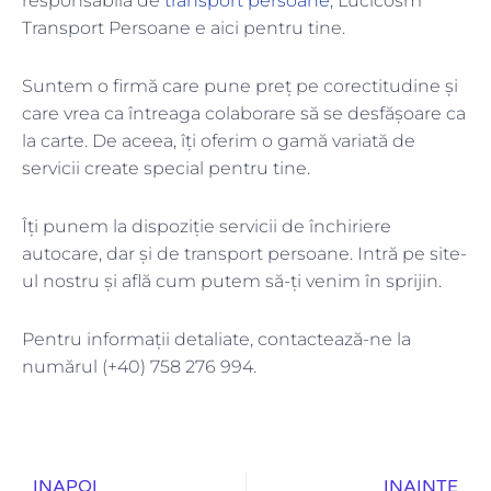
responsabilă de
transport persoane
, Lucicosm
Transport Persoane e aici pentru tine.
Suntem o firmă care pune preț pe corectitudine și
care vrea ca întreaga colaborare să se desfășoare ca
la carte. De aceea, îți oferim o gamă variată de
servicii create special pentru tine.
Îți punem la dispoziție servicii de închiriere
autocare, dar și de transport persoane. Intră pe site-
ul nostru și află cum putem să-ți venim în sprijin.
Pentru informații detaliate, contactează-ne la
numărul (+40) 758 276 994.
Prev
Ne
INAPOI
INAINTE