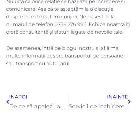
Nu uita că orice relație se bazează pe încredere și
comunicare. Așa că te așteptăm la o discuție
despre cum te putem sprijini. Ne găsești și la
numărul de telefon 0758 276 994. Echipa noastră îți
oferă consultanță și sfaturi legate de nevoile tale.
De asemenea, intră pe blogul nostru și află mai
multe informații despre transportul de persoane
sau transport cu autocarul.
Prev
Ne
INAPOI
INAINTE
De ce să apelezi la o firmă transport persoane
Servicii de inchiriere autocare Suceava: Lucicosm Transport