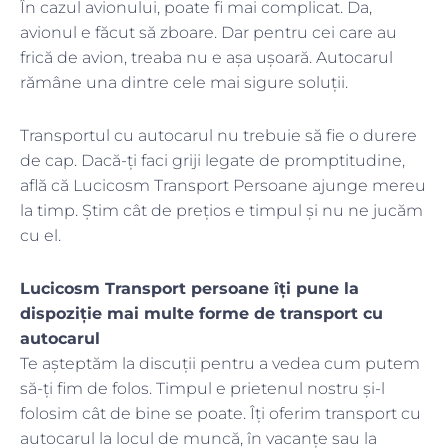
În cazul avionului, poate fi mai complicat. Da,
avionul e făcut să zboare. Dar pentru cei care au
frică de avion, treaba nu e așa ușoară. Autocarul
rămâne una dintre cele mai sigure soluții.
Transportul cu autocarul nu trebuie să fie o durere
de cap. Dacă-ți faci griji legate de promptitudine,
află că Lucicosm Transport Persoane ajunge mereu
la timp. Știm cât de prețios e timpul și nu ne jucăm
cu el.
Lucicosm Transport persoane îți pune la
dispoziție mai multe forme de transport cu
autocarul
Te așteptăm la discuții pentru a vedea cum putem
să-ți fim de folos. Timpul e prietenul nostru și-l
folosim cât de bine se poate. Îți oferim transport cu
autocarul la locul de muncă, în vacanțe sau la