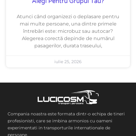
Alegi Pentru Grupul Tău?
Atunci când organizezi o deplasare pentru
mai multe persoane, una dintre primele
întrebări este: microbuz sau autocar?
Alegerea corectă depinde de numărul
pasagerilor, durata traseului,
iulie 25, 2026
Compania noastra este formata dintr-o echipa de tineri
profesionisti, care se imbina armonios cu oameni
experimentati in transporturile internationale de
persoane.