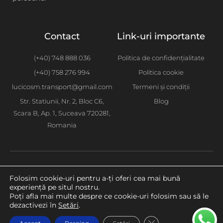
Contact
Link-uri importante
(+40) 748 888 036
Politica de confidențialitate
(+40) 758 276 994
Politica cookie
lucicosm.transport@gmail.com
Termeni și condiții
Str. Statiunii, Nr. 2, Bloc C6,
Blog
Scara B, Ap. 1, Suceava 720281,
Romania
Copyright © 2020 Lucicosm
Folosim cookie-uri pentru a-ți oferi cea mai bună
experiență pe situl nostru.
Poți afla mai multe despre ce cookie-uri folosim sau să le
dezactivezi în
Setări
.
Close GDPR Cookie 