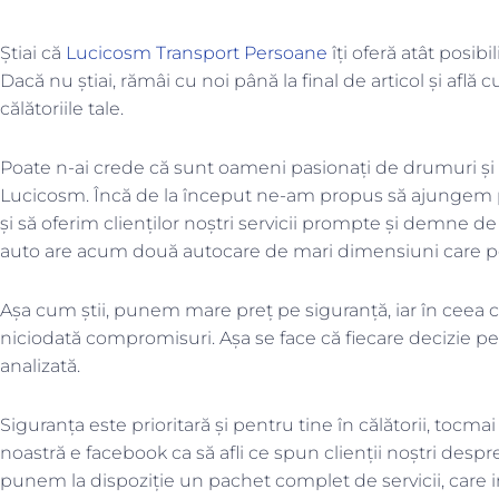
Știai că
Lucicosm Transport Persoane
îți oferă atât posibi
Dacă nu știai, rămâi cu noi până la final de articol și află
călătoriile tale.
Poate n-ai crede că sunt oameni pasionați de drumuri și d
Lucicosm. Încă de la început ne-am propus să ajungem p
și să oferim clienților noștri servicii prompte și demne de
auto are acum două autocare de mari dimensiuni care pot 
Așa cum știi, punem mare preț pe siguranță, iar în ceea c
niciodată compromisuri. Așa se face că fiecare decizie 
analizată.
Siguranța este prioritară și pentru tine în călătorii, tocm
noastră e facebook ca să afli ce spun clienții noștri despre 
punem la dispoziție un pachet complet de servicii, care in