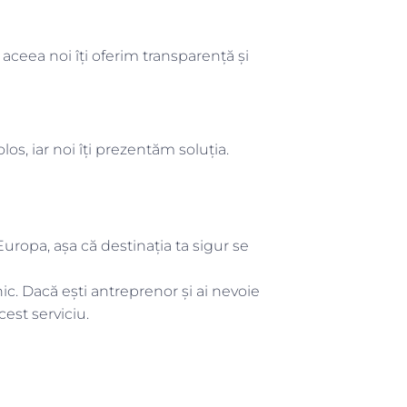
 aceea noi îți oferim transparență și
os, iar noi îți prezentăm soluția.
uropa, așa că destinația ta sigur se
lnic. Dacă ești antreprenor și ai nevoie
cest serviciu.