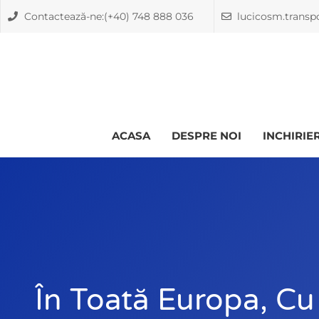
Skip
Contactează-ne:(+40) 748 888 036
lucicosm.trans
to
content
ACASA
DESPRE NOI
INCHIRIE
În Toată Europa, C