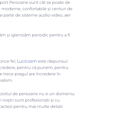
port Persoane sunt cât se poate de
e moderne, confortabile și centuri de
 ai parte de sisteme audio-video, aer
m și igienizăm periodic pentru a fi
rice fel,
Lucicosm
este răspunsul.
încredere, pentru că punem, pentru
e trece pragul are încredere în
onalism.
Transportul de persoane nu e un domeniu
 noștri sunt profesioniști și cu
actezi pentru mai multe detalii