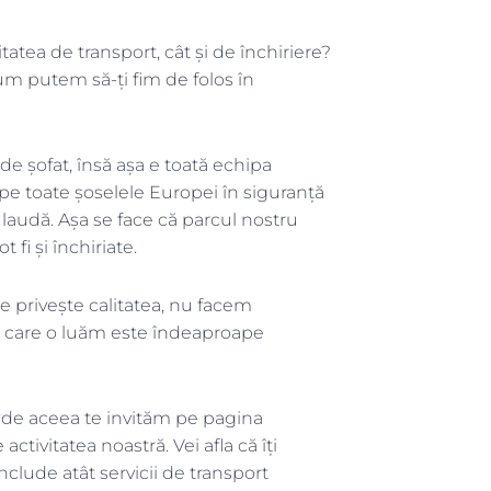
litatea de transport, cât și de închiriere?
 cum putem să-ți fim de folos în
e șofat, însă așa e toată echipa
e toate șoselele Europei în siguranță
 laudă. Așa se face că parcul nostru
fi și închiriate.
e privește calitatea, nu facem
pe care o luăm este îndeaproape
ai de aceea te invităm pe pagina
activitatea noastră. Vei afla că îți
clude atât servicii de transport