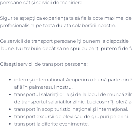
persoane cât și servicii de închiriere.
Sigur te aștepți ca experiența ta să fie la cote maxime, de
profesionalism pe toată durata colaborării noastre.
Ce servicii de transport persoane îți punem la dispoziție
bune. Nu trebuie decât să ne spui cu ce îți putem fi de fol
Găsești servicii de transport persoane:
intern și internațional. Acoperim o bună parte din E
află în palmaresul nostru.
transportul salariaților la și de la locul de muncă zi
de transportul salariaților zilnic, Lucicosm îți oferă a
transport în scop turistic, național și internațional.
transport excursii de elevi sau de grupuri pelerini.
transport la diferite evenimente.