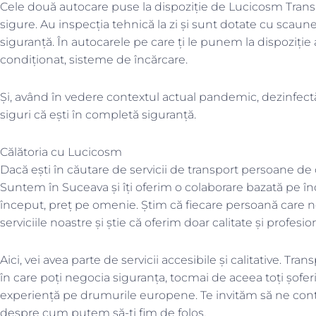
Cele două autocare puse la dispoziție de Lucicosm Trans
sigure. Au inspecția tehnică la zi și sunt dotate cu scaun
siguranță. În autocarele pe care ți le punem la dispoziție
condiționat, sisteme de încărcare.
Și, având în vedere contextul actual pandemic, dezinfectă
siguri că ești în completă siguranță.
Călătoria cu Lucicosm
Dacă ești în căutare de servicii de transport persoane de o
Suntem în Suceava și îți oferim o colaborare bazată pe 
început, preț pe omenie. Știm că fiecare persoană care n
serviciile noastre și știe că oferim doar calitate și profesi
Aici, vei avea parte de servicii accesibile și calitative. 
în care poți negocia siguranța, tocmai de aceea toți șoferii
experiență pe drumurile europene. Te invităm să ne cont
despre cum putem să-ți fim de folos.