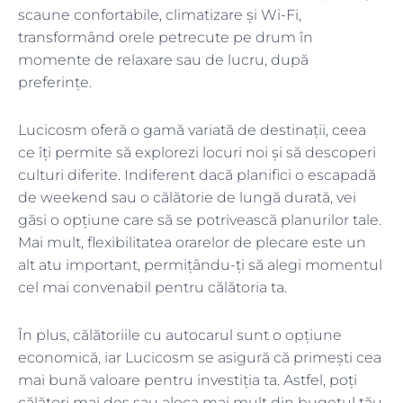
scaune confortabile, climatizare și Wi-Fi,
transformând orele petrecute pe drum în
momente de relaxare sau de lucru, după
preferințe.
Lucicosm oferă o gamă variată de destinații, ceea
ce îți permite să explorezi locuri noi și să descoperi
culturi diferite. Indiferent dacă planifici o escapadă
de weekend sau o călătorie de lungă durată, vei
găsi o opțiune care să se potrivească planurilor tale.
Mai mult, flexibilitatea orarelor de plecare este un
alt atu important, permițându-ți să alegi momentul
cel mai convenabil pentru călătoria ta.
În plus, călătoriile cu autocarul sunt o opțiune
economică, iar Lucicosm se asigură că primești cea
mai bună valoare pentru investiția ta. Astfel, poți
călători mai des sau aloca mai mult din bugetul tău