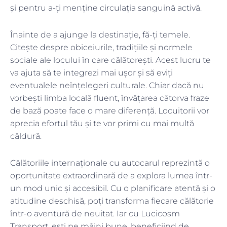
și pentru a-ți menține circulația sanguină activă.
Înainte de a ajunge la destinație, fă-ți temele.
Citește despre obiceiurile, tradițiile și normele
sociale ale locului în care călătorești. Acest lucru te
va ajuta să te integrezi mai ușor și să eviți
eventualele neînțelegeri culturale. Chiar dacă nu
vorbești limba locală fluent, învățarea câtorva fraze
de bază poate face o mare diferență. Locuitorii vor
aprecia efortul tău și te vor primi cu mai multă
căldură.
Călătoriile internaționale cu autocarul reprezintă o
oportunitate extraordinară de a explora lumea într-
un mod unic și accesibil. Cu o planificare atentă și o
atitudine deschisă, poți transforma fiecare călătorie
într-o aventură de neuitat. Iar cu Lucicosm
Transport, ești pe mâini bune, beneficiind de