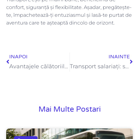
confort, siguranță și flexibilitate. Așadar, pregătește-
te, împachetează-ți entuziasmul și lasă-te purtat de
aventura care te așteaptă dincolo de orizont.
Prev
Ne
INAPOI
INAINTE
Avantajele călătoriilor cu autocarul față de alte mijloace de transport
Transport salariați: soluții eficiente pentru companii
Mai Multe Postari