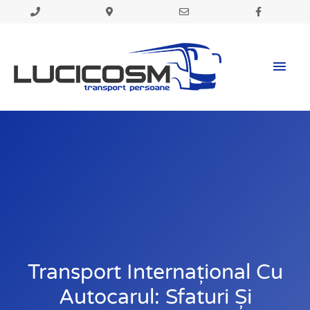
Skip
to
Mai
content
Men
Transport Internațional Cu
Autocarul: Sfaturi Și