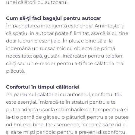
unei călătorii cu autocarul.
Cum să-ți faci bagajul pentru autocar
Împachetarea inteligentă este cheia. Amintește-ți
că spațiul în autocar poate fi limitat, așa că ia cu tine
doar lucrurile esențiale. În plus, e bine să ai la
îndemână un rucsac mic cu obiecte de primă
necesitate: apă, gustări, încărcător pentru telefon,
cărți sau un e-reader pentru a-ți face călătoria mai
plăcută.
Confortul în timpul călătoriei
Pe parcursul călătoriei cu autocarul, confortul tău
este esențial. Îmbracă-te în straturi pentru a te
putea adapta ușor la schimbările de temperatură și
ia-ți o pernă de gât sau o păturică pentru a te putea
odihni mai bine. De asemenea, încearcă să te ridici
și să te miști periodic pentru a preveni disconfortul