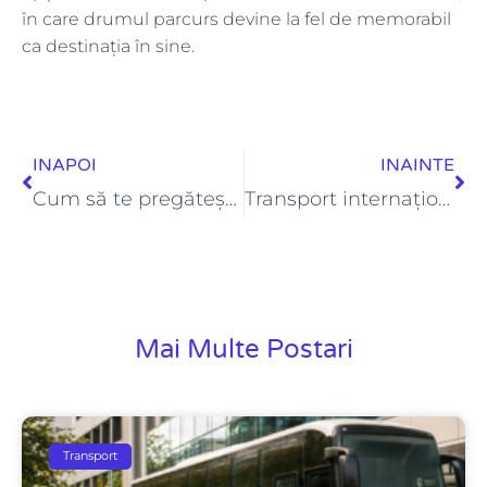
în care drumul parcurs devine la fel de memorabil
ca destinația în sine.
Prev
Ne
INAPOI
INAINTE
Cum să te pregătești pentru transport cu autocarul: sfaturi și trucuri
Transport internațional cu autocarul: sfaturi și planificare
Mai Multe Postari
Transport