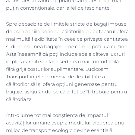
acces, deschizându-ți poarta către destinații mai
puțin convenționale, dar la fel de fascinante.
Spre deosebire de limitele stricte de bagaj impuse
de companiile aeriene, călătoriile cu autocarul oferă
mai multă flexibilitate în ceea ce privește cantitatea
și dimensiunea bagajelor pe care le poți lua cu tine.
Asta înseamnă că poți include acele câteva lucruri
în plus care îți vor face șederea mai confortabilă,
fără grija costurilor suplimentare. Lucicosm
Transport înțelege nevoia de flexibilitate a
călătorilor săi și oferă opțiuni generoase pentru
bagaje, asigurându-se că ai tot ce îți trebuie pentru
călătoria ta.
Într-o lume tot mai conștientă de impactul
activităților umane asupra mediului, alegerea unui
mijloc de transport ecologic devine esențială.