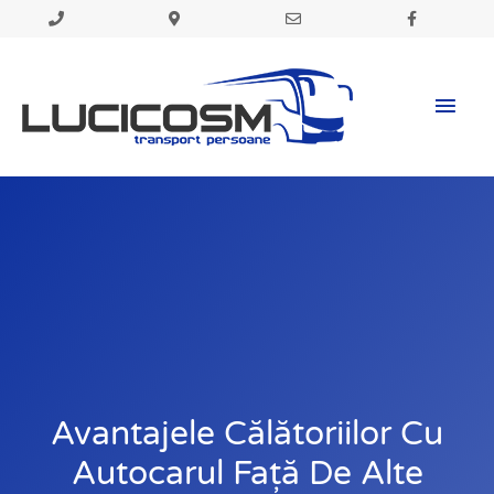
Skip
to
Mai
content
Men
Avantajele Călătoriilor Cu
Autocarul Față De Alte