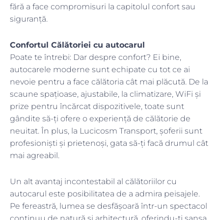
fără a face compromisuri la capitolul confort sau
siguranță.
Confortul Călătoriei cu autocarul
Poate te întrebi: Dar despre confort? Ei bine,
autocarele moderne sunt echipate cu tot ce ai
nevoie pentru a face călătoria cât mai plăcută. De la
scaune spațioase, ajustabile, la climatizare, WiFi și
prize pentru încărcat dispozitivele, toate sunt
gândite să-ți ofere o experiență de călătorie de
neuitat. În plus, la Lucicosm Transport, șoferii sunt
profesioniști și prietenoși, gata să-ți facă drumul cât
mai agreabil.
Un alt avantaj incontestabil al călătoriilor cu
autocarul este posibilitatea de a admira peisajele.
Pe fereastră, lumea se desfășoară într-un spectacol
continuu de natură și arhitectură, oferindu-ți șansa