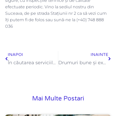
sigure, cu inspecțiile tehnice și de calitate
efectuate periodic. Vino la sediul nostru din
Suceava, de pe strada Stațiunii nr 2 ca să vezi cum
îți putem fi de folos sau sună-ne la (+40) 748 888
036
Prev
Ne
INAPOI
INAINTE
În căutarea serviciilor de închiriere autocare? Iată ce trebuie să știi
Drumuri bune și experiențe plăcute cu Lucicosm Transport Persoane
Mai Multe Postari