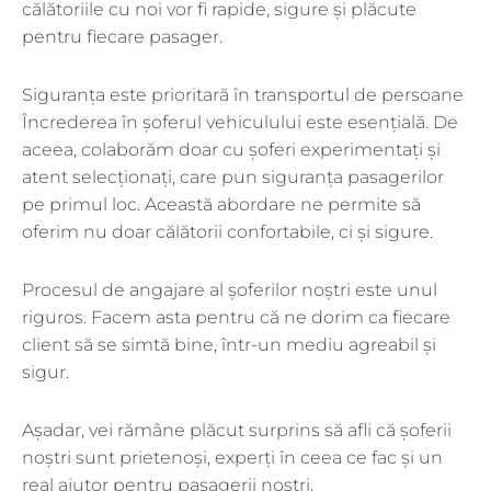
călătoriile cu noi vor fi rapide, sigure și plăcute
pentru fiecare pasager.
Siguranța este prioritară în transportul de persoane
Încrederea în șoferul vehiculului este esențială. De
aceea, colaborăm doar cu șoferi experimentați și
atent selecționați, care pun siguranța pasagerilor
pe primul loc. Această abordare ne permite să
oferim nu doar călătorii confortabile, ci și sigure.
Procesul de angajare al șoferilor noștri este unul
riguros. Facem asta pentru că ne dorim ca fiecare
client să se simtă bine, într-un mediu agreabil și
sigur.
Așadar, vei rămâne plăcut surprins să afli că șoferii
noștri sunt prietenoși, experți în ceea ce fac și un
real ajutor pentru pasagerii noștri.