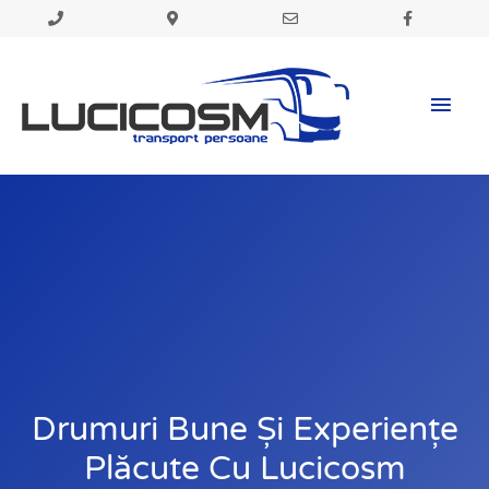
Skip
to
Mai
content
Men
Drumuri Bune Și Experiențe
Plăcute Cu Lucicosm