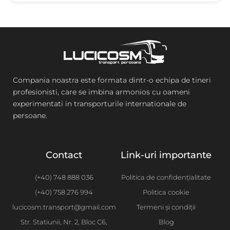
Compania noastra este formata dintr-o echipa de tineri
profesionisti, care se imbina armonios cu oameni
experimentati in transporturile internationale de
persoane.
Contact
Link-uri importante
(+40) 748 888 036
Politica de confidențialitate
(+40) 758 276 994
Politica cookie
lucicosm.transport@gmail.com
Termeni și condiții
Str. Statiunii, Nr. 2, Bloc C6,
Blog