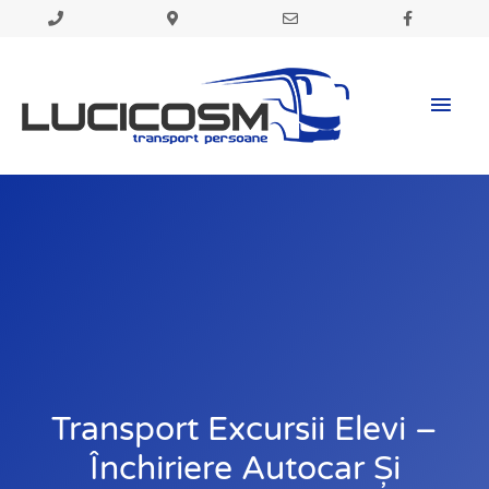
Skip
to
Mai
content
Men
Transport Excursii Elevi –
Închiriere Autocar Și