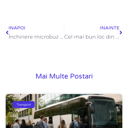
Prev
Ne
INAPOI
INAINTE
Închiriere microbuz Suceava pentru călătorii comode și sigure
Cel mai bun loc din autocar – Evită alegerea greșită!
Mai Multe Postari
Transport