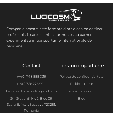
Compania noastra este formata dintr-o echipa de tineri
profesionisti, care se imbina armonios cu oameni
experimentati in transporturile internationale de
persoane.
Contact
Link-uri importante
(+40) 748 888 036
Politica de confidențialitate
(+40) 758 276 994
Politica cookie
lucicosm.transport@gmail.com
Termeni și condiții
Str. Statiunii, Nr. 2, Bloc C6,
Blog
Scara B, Ap. 1, Suceava 720281,
Romania